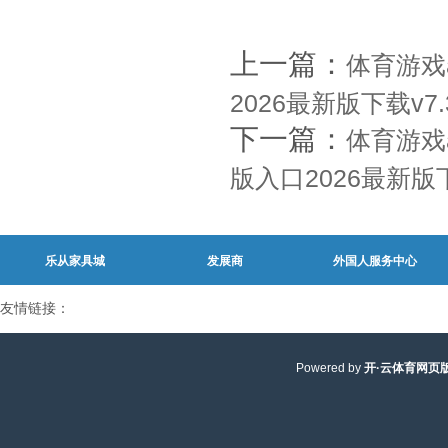
上一篇：
体育游戏
2026最新版下载v7.3
下一篇：
体育游戏
版入口2026最新版下载
乐从家具城
发展商
外国人服务中心
友情链接：
Powered by
开·云体育网页版入