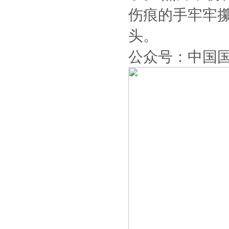
伤痕的手牢牢
头。
公众号：中国