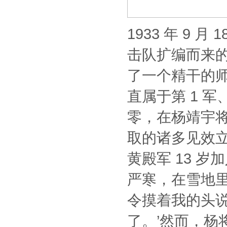
1933 年 9
击队扩编而来的
了一个精干的
直属于第 1 
零，在杨靖宇将
取的诸多见效
黄殿军 13 岁
严寒，在雪地
令摸着我的头
了。’然而，杨