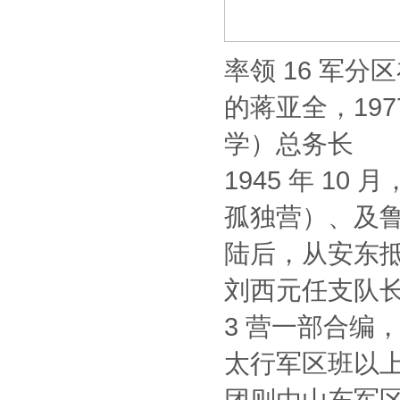
率领 16 军
的蒋亚全，19
学）总务长
1945 年 10
孤独营）、及鲁
陆后，从安东抵
刘西元任支队长
3 营一部合编，
太行军区班以上干
团则由山东军区