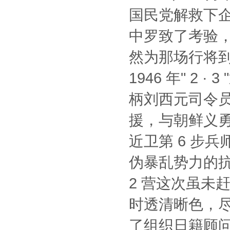
国民党解救下企
中罗致了考验，
然为那场行将到
1946 年" 
柄刘西元司令员
援，与朝鲜义勇
近卫第 6 步
伪暴乱势力的
2 营这次虽未
时透清晰色，
了组织日籍顾问