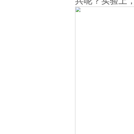
兵呢？实验上，