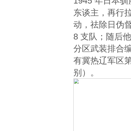
1945 年日本
东谈主，再行
动，祛除日伪
8 支队；随后
分区武装排合编
有冀热辽军区第
别）。