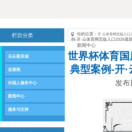
你的位置：
开·云体育网页版入口20
栏目分类
例-开·云体育网页版入口2026最新版
新闻中心
世界杯体育国
乐从家具城
典型案例-开·
发展商
发布日
外国人服务中心
新闻中心
服务与支持