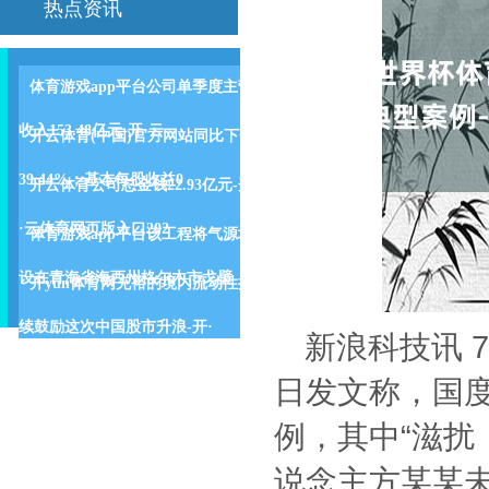
热点资讯
体育游戏app平台公司单季度主营
收入153.48亿元-开·云
开云体育(中国)官方网站同比下落
39.44%；基本每股收益0
开云体育公司总金钱22.93亿元-开
·云体育网页版入口202
体育游戏app平台该工程将气源地
设在青海省海西州格尔木市戈壁
开yun体育网充裕的境内流动性捏
续鼓励这次中国股市升浪-开·
新浪科技讯 
日发文称，国
例，其中“滋扰
说念主方某某